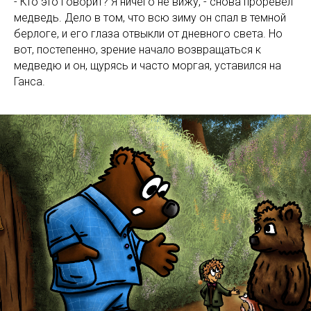
- Кто это говорит? Я ничего не вижу, - снова проревел
медведь. Дело в том, что всю зиму он спал в темной
берлоге, и его глаза отвыкли от дневного света. Но
вот, постепенно, зрение начало возвращаться к
медведю и он, щурясь и часто моргая, уставился на
Ганса.