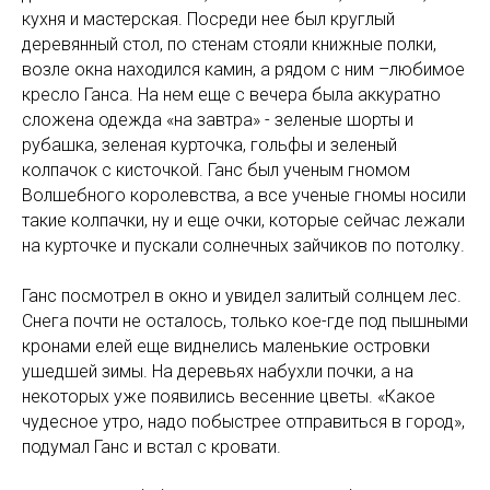
кухня и мастерская. Посреди нее был круглый
деревянный стол, по стенам стояли книжные полки,
возле окна находился камин, а рядом с ним –любимое
кресло Ганса. На нем еще с вечера была аккуратно
сложена одежда «на завтра» - зеленые шорты и
рубашка, зеленая курточка, гольфы и зеленый
колпачок с кисточкой. Ганс был ученым гномом
Волшебного королевства, а все ученые гномы носили
такие колпачки, ну и еще очки, которые сейчас лежали
на курточке и пускали солнечных зайчиков по потолку.
Ганс посмотрел в окно и увидел залитый солнцем лес.
Снега почти не осталось, только кое-где под пышными
кронами елей еще виднелись маленькие островки
ушедшей зимы. На деревьях набухли почки, а на
некоторых уже появились весенние цветы. «Какое
чудесное утро, надо побыстрее отправиться в город»,
подумал Ганс и встал с кровати.