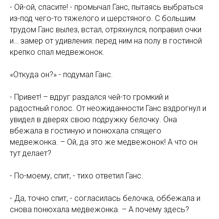
- Ой-ой, спасите! - промычал Ганс, пытаясь выбраться
из-под чего-то тяжелого и шерстяного. С большим
трудом Ганс вылез, встал, отряхнулся, поправил очки
и… замер от удивления: перед ним на полу в гостиной
крепко спал медвежонок.
«Откуда он?» - подумал Ганс.
- Привет! – вдруг раздался чей-то громкий и
радостный голос. От неожиданности Ганс вздрогнул и
увидел в дверях свою подружку белочку. Она
вбежала в гостиную и понюхала спящего
медвежонка. – Ой, да это же медвежонок! А что он
тут делает?
- По-моему, спит, - тихо ответил Ганс.
- Да, точно спит, - согласилась белочка, оббежала и
снова понюхала медвежонка. – А почему здесь?