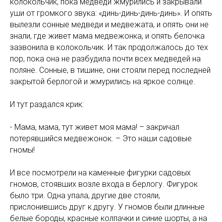
колокольчик, пока медведи жмурились и закрывали
уши от громкого звука: «динь-динь-динь-динь». И опять
вылезли сонные медведи и медвежата, и опять они не
знали, где живет мама медвежонка, и опять белочка
зазвонила в колокольчик. И так продолжалось до тех
пор, пока она не разбудила почти всех медведей на
поляне. Сонные, в тишине, они стояли перед последней
закрытой берлогой и жмурились на яркое солнце.
И тут раздался крик:
- Мама, мама, тут живет моя мама! – закричал
потерявшийся медвежонок. – Это наши садовые
гномы!
И все посмотрели на каменные фигурки садовых
гномов, стоявших возле входа в берлогу. Фигурок
было три. Одна упала, другие две стояли,
прислонившись друг к другу. У гномов были длинные
белые бороды, красные колпачки и синие шорты, а на