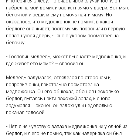
и потерялся в лесу. По счастливой случайности, он
набрел на мой домик и заснул прямо у двери. Вот мы с
белочкой и решили ему помочь найти маму. Но
оказалось, что медвежонок не помнит, в какой
берлоге она живет, поэтому мы позвонили в первую
попавшуюся дверь, - Ганс с укором посмотрел на
белочку.
- Господин медведь, может вы знаете медвежонка, и
где живет его мама? – спросил он.
Медведь задумался, огляделся по сторонам и,
поправив очки, пристально посмотрел на
медвежонка. Он его обнюхал, обошел несколько
берлог, пытаясь найти похожий запах, и снова
задумался. Наконец он вздохнул и недовольно
покачал голосой.
- Нет, я не чувствую запаха медвежонка ни у одной из
берлог, и я его не помню, так как наверняка он был