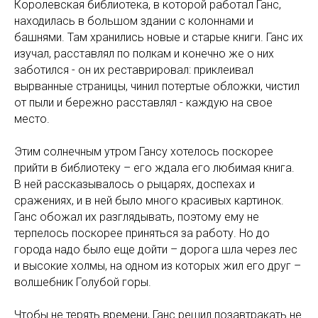
Королевская библиотека, в которой работал Ганс,
находилась в большом здании с колоннами и
башнями. Там хранились новые и старые книги. Ганс их
изучал, расставлял по полкам и конечно же о них
заботился - он их реставрировал: приклеивал
вырванные страницы, чинил потертые обложки, чистил
от пыли и бережно расставлял - каждую на свое
место.
Этим солнечным утром Гансу хотелось поскорее
прийти в библиотеку – его ждала его любимая книга.
В ней рассказывалось о рыцарях, доспехах и
сражениях, и в ней было много красивых картинок.
Ганс обожал их разглядывать, поэтому ему не
терпелось поскорее приняться за работу. Но до
города надо было еще дойти – дорога шла через лес
и высокие холмы, на одном из которых жил его друг –
волшебник Голубой горы.
Чтобы не терять времени, Ганс решил позавтракать не