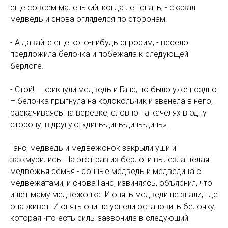
еще совсем маленький, когда лег спать, - сказал
медведь и снова огляделся по сторонам.
- А давайте еще кого-нибудь спросим, - весело
предложила белочка и побежала к следующей
берлоге.
- Стой! – крикнули медведь и Ганс, но было уже поздно
– белочка прыгнула на колокольчик и звенела в него,
раскачиваясь на веревке, словно на качелях в одну
сторону, в другую: «динь-динь-динь-динь».
Ганс, медведь и медвежонок закрыли уши и
зажмурились. На этот раз из берлоги вылезла целая
медвежья семья - сонные медведь и медведица с
медвежатами, и снова Ганс, извиняясь, объяснил, что
ищет маму медвежонка. И опять медведи не знали, где
она живет. И опять они не успели остановить белочку,
которая что есть силы зазвонила в следующий