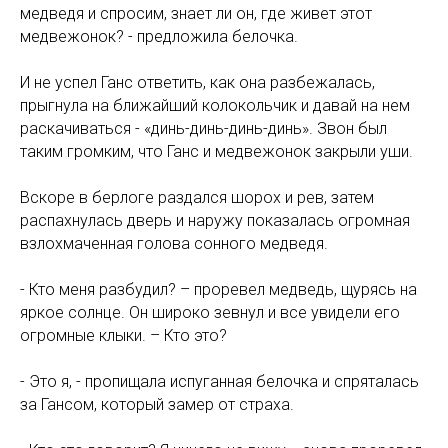
медведя и спросим, знает ли он, где живет этот
медвежонок? - предложила белочка.
И не успел Ганс ответить, как она разбежалась,
прыгнула на ближайший колокольчик и давай на нем
раскачиваться - «динь-динь-динь-динь». Звон был
таким громким, что Ганс и медвежонок закрыли уши.
Вскоре в берлоге раздался шорох и рев, затем
распахнулась дверь и наружу показалась огромная
взлохмаченная голова сонного медведя.
- Кто меня разбудил? – проревел медведь, щурясь на
яркое солнце. Он широко зевнул и все увидели его
огромные клыки. – Кто это?
- Это я, - пропищала испуганная белочка и спряталась
за Гансом, который замер от страха.