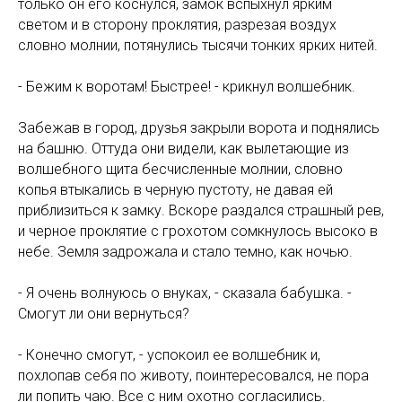
только он его коснулся, замок вспыхнул ярким
светом и в сторону проклятия, разрезая воздух
словно молнии, потянулись тысячи тонких ярких нитей.
- Бежим к воротам! Быстрее! - крикнул волшебник.
Забежав в город, друзья закрыли ворота и поднялись
на башню. Оттуда они видели, как вылетающие из
волшебного щита бесчисленные молнии, словно
копья втыкались в черную пустоту, не давая ей
приблизиться к замку. Вскоре раздался страшный рев,
и черное проклятие с грохотом сомкнулось высоко в
небе. Земля задрожала и стало темно, как ночью.
- Я очень волнуюсь о внуках, - сказала бабушка. -
Смогут ли они вернуться?
- Конечно смогут, - успокоил ее волшебник и,
похлопав себя по животу, поинтересовался, не пора
ли попить чаю. Все с ним охотно согласились.