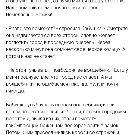
а она уже не ползет, а прямо мчится в нашу сторону.
Надо помощь всем срочно зайти в город.
Немедленно! Бежим!
- Разве это поможет? - спросила бабушка. - Смотрите,
она надвигается со всех сторон, словно желает
поглотить город в последнюю очередь. Через
несколько минут она сомкнет свое черное кольцо. А
потом и нас не станет.
- Не стоит унывать! - подбодрил ее волшебник. - Есть у
меня предчувствие, что город нас спасет. А мы,
волшебники, не ошибаемся никогда. Ну, или почти
никогда.
НАЖ
Бабушка улыбнулась словам волшебника, и они
пошли по лестнице вниз из башни, потом к городским
воротам и, выйдя из них, стали помогать
прибывающим беженцам поскорее зайти в замок.
Потом к ним присоединились короли со стражей и