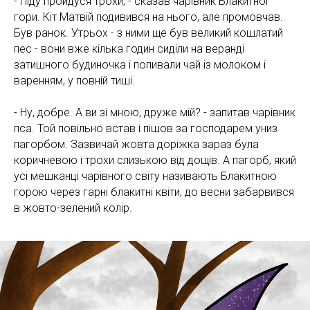
- Піду пройдуся трохи, - сказав чарівник Блакитної
гори. Кіт Матвій подивився на нього, але промовчав.
Був ранок. Утрьох - з ними ще був великий кошлатий
пес - вони вже кілька годин сиділи на веранді
затишного будиночка і попивали чай із молоком і
варенням, у повній тиші.
- Ну, добре. А ви зі мною, друже мій? - запитав чарівник
пса. Той повільно встав і пішов за господарем униз
пагорбом. Зазвичай жовта доріжка зараз була
коричневою і трохи слизькою від дощів. А пагорб, який
усі мешканці чарівного світу називають Блакитною
горою через гарні блакитні квіти, до весни забарвився
в жовто-зелений колір.