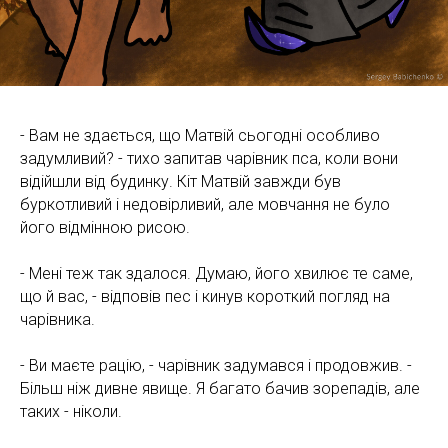
АЖІ
- Вам не здається, що Матвій сьогодні особливо
задумливий? - тихо запитав чарівник пса, коли вони
відійшли від будинку. Кіт Матвій завжди був
буркотливий і недовірливий, але мовчання не було
його відмінною рисою.
- Мені теж так здалося. Думаю, його хвилює те саме,
що й вас, - відповів пес і кинув короткий погляд на
чарівника.
- Ви маєте рацію, - чарівник задумався і продовжив. -
Більш ніж дивне явище. Я багато бачив зорепадів, але
таких - ніколи.