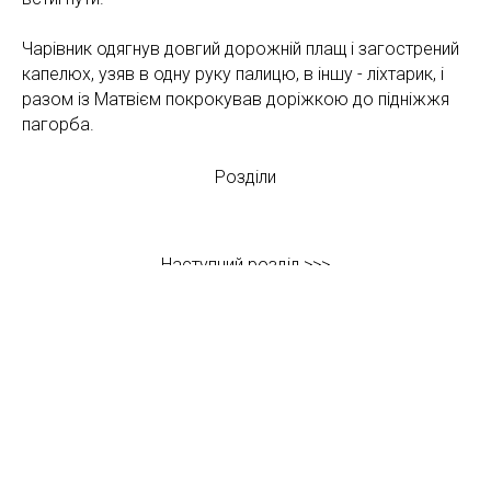
Чарівник одягнув довгий дорожній плащ і загострений
капелюх, узяв в одну руку палицю, в іншу - ліхтарик, і
разом із Матвієм покрокував доріжкою до підніжжя
пагорба.
Розділи
Наступний розділ >>>
Казки
Ілюстрації
Персонажі
Автор
© 2022-2023 Сергій Бабiченко
Нагору