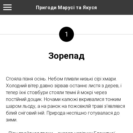
Пригоди Марусі та Якуся
1
Зорепад
Стояла пізня осінь. Небом пливли низькі сірі хмари.
Холодний вітер давно зірвав останнє листя з дерев, і
тепер їхні стовбури стояли темні й мокрі через
постійний дощик. Ночами калюжі вкривалися тонким
шаром льоду, а на ранок на пожовклій траві з'являвся
білий сніговий іній. Природа неспішно готувалася до
зими.