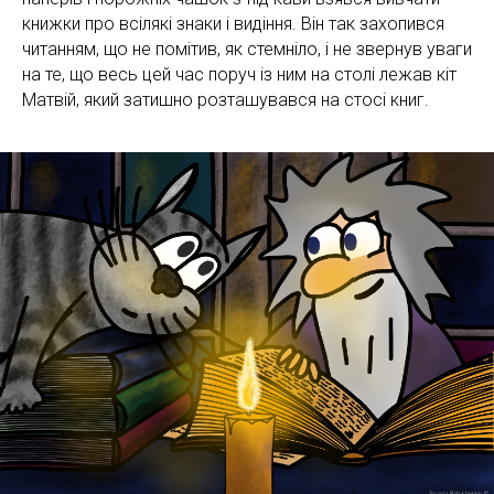
книжки про всілякі знаки і видіння. Він так захопився
читанням, що не помітив, як стемніло, і не звернув уваги
на те, що весь цей час поруч із ним на столі лежав кіт
Матвій, який затишно розташувався на стосі книг.