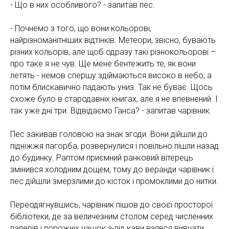
- Що в них особливого? - запитав пес.
- Почнемо з того, що вони кольорові,
найрізноманітніших відтінків. Метеори, звісно, бувають
різних кольорів, але щоб одразу такі різнокольорові –
про таке я не чув. Ще мене бентежить те, як вони
летять - немов спершу здіймаються високо в небо, а
потім блискавично падають униз. Так не буває. Щось
схоже було в стародавніх книгах, але я не впевнений. І
так уже дні три. Відвідаємо Ганса? - запитав чарівник.
Пес закивав головою на знак згоди. Вони дійшли до
підніжжя пагорба, розвернулися і повільно пішли назад
до будинку. Раптом приємний ранковий вітерець
змінився холодним дощем, тому до веранди чарівник і
пес дійшли змерзлими до кісток і промоклими до нитки.
Переодягнувшись, чарівник пішов до своєї просторої
бібліотеки, де за величезним столом серед численних
паперів і порожніх чашок з-під кави взявся вивчати