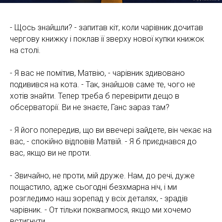
- Щось знайшли? - запитав кіт, коли чарівник дочитав
чергову книжку і поклав її зверху нової купки книжок
на столі.
- Я вас не помітив, Матвію, - чарівник здивовано
подивився на кота. - Так, знайшов саме те, чого не
хотів знайти. Тепер треба б перевірити дещо в
обсерваторії. Ви не знаєте, Ганс зараз там?
- Я його попередив, що ви ввечері зайдете, він чекає на
вас, - спокійно відповів Матвій. - Я б приєднався до
вас, якщо ви не проти.
- Звичайно, не проти, мій друже. Нам, до речі, дуже
пощастило, адже сьогодні безхмарна ніч, і ми
розгледимо наш зорепад у всіх деталях, - зрадів
чарівник. - От тільки поквапмося, якщо ми хочемо
встигнути.