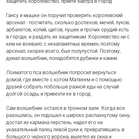
защитить королевство, прийти завтра в город.
Гансу и мышке он поручил проверить королевский
арсенал - посчитать, сколько доспехов, мечей, луков,
арбалетов, копий, щитов, пушек и прочих орудий есть
в городе, и раздать их защитникам. Королевство ни с
кем не воевало с незапамятных времен, поэтому
арсенал, скорее всего, был полупустой. Поэтому,
думал волшебник, понадобятся дубинки и камни.
Лохматого пса волшебник попросил вернуться
домой, где вместе с котом Матвеем и с помощью
друзей собрать побольше разной еды на случай
долгой осады, и привезти ее в город.
Сам волшебник остался в тронном зале. Когда все
разошлись, он подошел к широко распахнутому окну,
достал из кармана перстень, надел его на
указательный палец левой руки и, превратившись в
большого черного ворона, вылетел из окна и