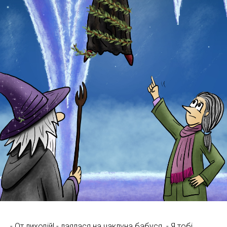
СТР
- От лиходій! - лаялася на чаклуна бабуся. - Я тобі