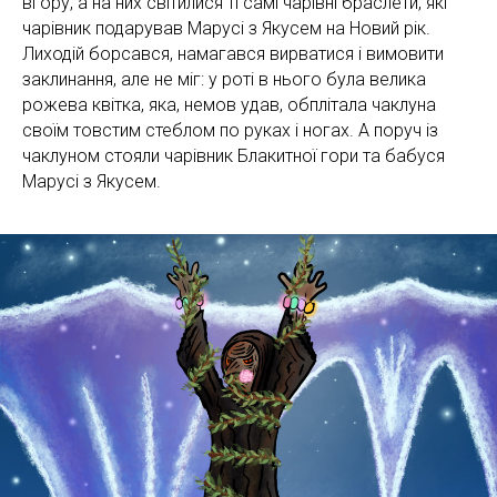
вгору, а на них світилися ті самі чарівні браслети, які
чарівник подарував Марусі з Якусем на Новий рік.
Лиходій борсався, намагався вирватися і вимовити
заклинання, але не міг: у роті в нього була велика
рожева квітка, яка, немов удав, обплітала чаклуна
своїм товстим стеблом по руках і ногах. А поруч із
чаклуном стояли чарівник Блакитної гори та бабуся
Марусі з Якусем.