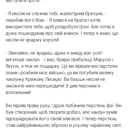
виступити проти ...
- Я ніколи не служив тобі, жалюгідний брехуне, -
перебив його Віан. - Я злився на брата і хотів
використати тебе, щоб роздобути трон. Але потім я
дуже пошкодував про свій вчинок. І тепер я знаю, що
ніколи не зраджу короля!
- Звичайно, не зрадиш, адже я знищу вас усіх! -
вигукнув чаклун. - І вас, бридкі прибульці, Марусю і
Якусю, я теж не пощаджу. Це ви зірвали мої підступні
плани і розбили моє військо, це ви погубили велику
чаклунку Крижану Лисицю. Ви більше ніколи не
зможете мені перешкодити! З цим перснем я
всесильний!
Він підняв праву руку, і друзі побачили перстень феї. Він
був створений, щоб творити добро, але чаклун зумів
підпорядкувати його своїй злій волі. І тепер перстень
став найруйнівнішою зброєю в усьому чарівному світі.