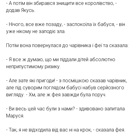
СО
- А потім він збирався знищити все королівство, -
додав Якусь.
- Нічого, все вже позаду, - заспокоїла їх бабуся, - він
уже нікому не заподіє зла.
Потім вона повернулася до чарівника і феї та сказала:
- Я все ж думаю, що ми піддали дітей абсолютно
неприпустимому ризику.
- Але зате які пригоди! - з посмішкою сказав чарівник,
але під суворим поглядом бабусі набув серйозного
вигляду. - Хм, але ж фея завжди була поруч.
- Ви весь цей час були з нами? - здивовано запитала
Маруся.
- Так, я не відходила від вас ні на крок, - сказала фея.