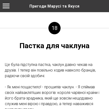
Пригоди Марусі та Якуся
18
Пастка для чаклуна
Це була підступна пастка, чаклун давно чекав на
друзів. І тепер він повільно ходив навколо бранців,
радіючи своїй здобичі.
- Як мені пощастило! - прошипів чаклун. - Я спіймав
своїх найзаклятіших ворогів: короля чарівної країни і
його брата-зрадника, який ще зовсім нещодавно
служив мені вірою і правдою, а тепер наважився