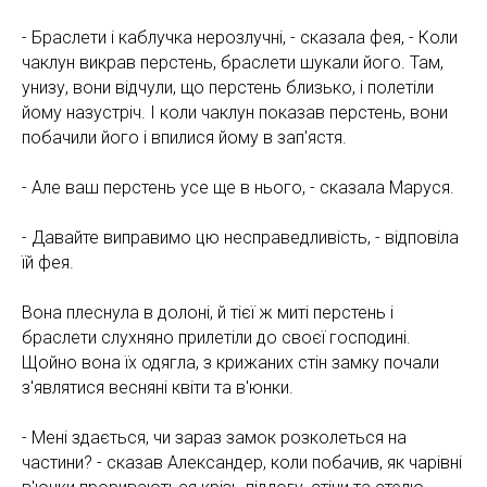
- Браслети і каблучка нерозлучні, - сказала фея, - Коли
чаклун викрав перстень, браслети шукали його. Там,
унизу, вони відчули, що перстень близько, і полетіли
йому назустріч. І коли чаклун показав перстень, вони
побачили його і впилися йому в зап'ястя.
- Але ваш перстень усе ще в нього, - сказала Маруся.
- Давайте виправимо цю несправедливість, - відповіла
їй фея.
Вона плеснула в долоні, й тієї ж миті перстень і
браслети слухняно прилетіли до своєї господині.
Щойно вона їх одягла, з крижаних стін замку почали
з'являтися весняні квіти та в'юнки.
- Мені здається, чи зараз замок розколеться на
частини? - сказав Александер, коли побачив, як чарівні