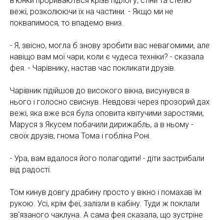
в'юнки прориваються крізь підлогу, стіни та стелю
вежі, розколюючи їх на частини. - Якщо ми не
поквапимося, то впадемо вниз.
- Я, звісно, могла б знову зробити вас невагомими, але
навіщо вам мої чари, коли є чудеса техніки? - сказала
фея. - Чарівнику, настав час покликати друзів.
Чарівник підійшов до високого вікна, висунувся в
нього і голосно свиснув. Невдовзі через прозорий дах
вежі, яка вже вся була оповита квітучими заростями,
Маруся з Якусем побачили дирижабль, а в ньому -
своїх друзів, гнома Тома і гобліна Роні.
- Ура, вам вдалося його полагодити! - діти застрибали
від радості.
Том кинув довгу драбину просто у вікно і помахав їм
рукою. Усі, крім феї, залізли в кабіну. Туди ж поклали
зв'язаного чаклуна. А сама фея сказала, що зустріне