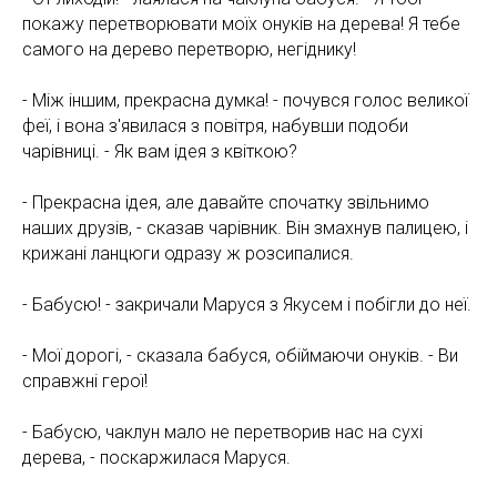
покажу перетворювати моїх онуків на дерева! Я тебе
самого на дерево перетворю, негіднику!
- Між іншим, прекрасна думка! - почувся голос великої
феї, і вона з'явилася з повітря, набувши подоби
чарівниці. - Як вам ідея з квіткою?
- Прекрасна ідея, але давайте спочатку звільнимо
наших друзів, - сказав чарівник. Він змахнув палицею, і
крижані ланцюги одразу ж розсипалися.
- Бабусю! - закричали Маруся з Якусем і побігли до неї.
- Мої дорогі, - сказала бабуся, обіймаючи онуків. - Ви
справжні герої!
- Бабусю, чаклун мало не перетворив нас на сухі
дерева, - поскаржилася Маруся.