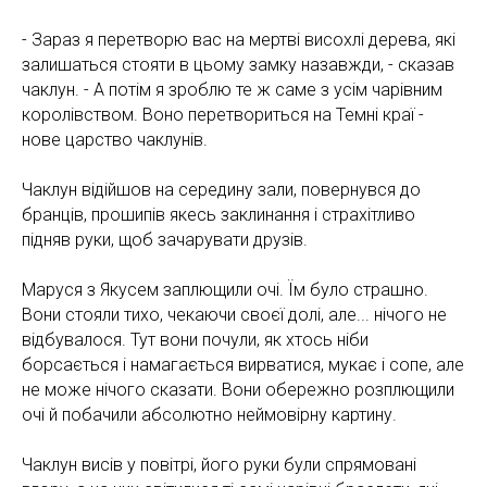
- Зараз я перетворю вас на мертві висохлі дерева, які
залишаться стояти в цьому замку назавжди, - сказав
чаклун. - А потім я зроблю те ж саме з усім чарівним
КИ
королівством. Воно перетвориться на Темні краї -
нове царство чаклунів.
Чаклун відійшов на середину зали, повернувся до
бранців, прошипів якесь заклинання і страхітливо
підняв руки, щоб зачарувати друзів.
Маруся з Якусем заплющили очі. Їм було страшно.
Вони стояли тихо, чекаючи своєї долі, але... нічого не
відбувалося. Тут вони почули, як хтось ніби
борсається і намагається вирватися, мукає і сопе, але
не може нічого сказати. Вони обережно розплющили
очі й побачили абсолютно неймовірну картину.
Чаклун висів у повітрі, його руки були спрямовані