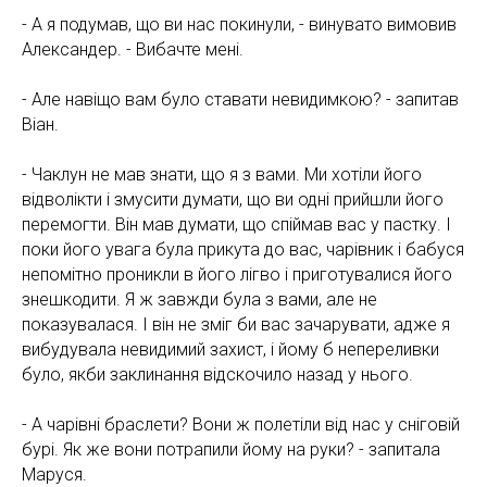
- А я подумав, що ви нас покинули, - винувато вимовив
Александер. - Вибачте мені.
- Але навіщо вам було ставати невидимкою? - запитав
Віан.
- Чаклун не мав знати, що я з вами. Ми хотіли його
відволікти і змусити думати, що ви одні прийшли його
перемогти. Він мав думати, що спіймав вас у пастку. І
поки його увага була прикута до вас, чарівник і бабуся
непомітно проникли в його лігво і приготувалися його
знешкодити. Я ж завжди була з вами, але не
ОР
показувалася. І він не зміг би вас зачарувати, адже я
вибудувала невидимий захист, і йому б непереливки
було, якби заклинання відскочило назад у нього.
- А чарівні браслети? Вони ж полетіли від нас у сніговій
бурі. Як же вони потрапили йому на руки? - запитала
Маруся.