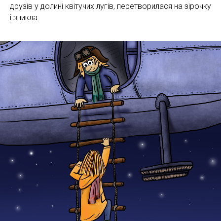
друзів у долині квітучих лугів, перетворилася на зірочку
і зникла.