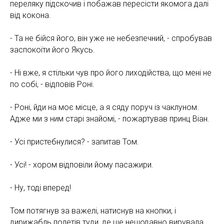
переляку підскочив і побажав пересісти якомога далі
від кокона.
- Та не бійся його, він уже не небезпечний, - спробував
заспокоїти його Якусь.
- Ні вже, я стільки чув про його лиходійства, що мені не
по собі, - відповів Роні.
- Роні, йди на моє місце, а я сяду поруч із чаклуном.
Адже ми з ним старі знайомі, - пожартував принц Віан.
- Усі пристебнулися? - запитав Том.
- Усі! - хором відповіли йому пасажири.
- Ну, тоді вперед!
Том потягнув за важелі, натиснув на кнопки, і
дирижабль полетів туди, де ще нещодавно вирувала