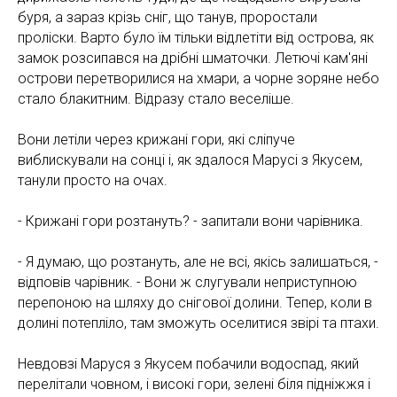
буря, а зараз крізь сніг, що танув, проростали
проліски. Варто було їм тільки відлетіти від острова, як
замок розсипався на дрібні шматочки. Летючі кам'яні
острови перетворилися на хмари, а чорне зоряне небо
стало блакитним. Відразу стало веселіше.
Вони летіли через крижані гори, які сліпуче
виблискували на сонці і, як здалося Марусі з Якусем,
танули просто на очах.
- Крижані гори розтануть? - запитали вони чарівника.
- Я думаю, що розтануть, але не всі, якісь залишаться, -
відповів чарівник. - Вони ж слугували неприступною
перепоною на шляху до снігової долини. Тепер, коли в
долині потепліло, там зможуть оселитися звірі та птахи.
Невдовзі Маруся з Якусем побачили водоспад, який
перелітали човном, і високі гори, зелені біля підніжжя і