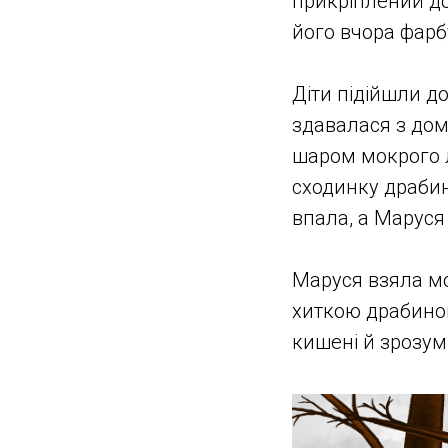
прикріплений до 
його вчора фарб
Діти підійшли д
здавалася з дом
шаром мокрого л
сходинку драбин
впала, а Маруся 
Маруся взяла мо
хиткою драбиною
кишені й зрозумі