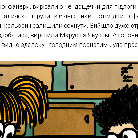
ої фанери, вирізали з неї дощечки для підлоги т
 паличок спорудили бічні стінки. Потім діти по
зні кольори і залишили сохнути. Вийшло дуже ст
добатися, вирішили Маруся з Якусем. А головн
ю видно здалеку і голодним пернатим буде прост