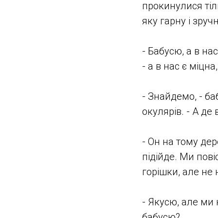
прокинулися тіль
яку гарну і зру
- Бабусю, а в на
- а в нас є міцн
- Знайдемо, - ба
окулярів. - А де 
- Он на тому дер
підійде. Ми пов
горішки, але не 
- Якусю, але ми 
бабусю?