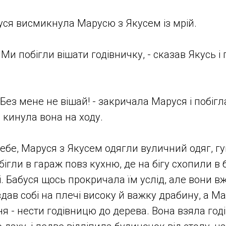
буся висмикнула Марусю з Якусем із мрій.
. Ми побігли вішати годівничку, - сказав Якусь 
Без мене не вішай! - закричала Маруся і побігл
 кинула вона на ходу.
ебе, Маруся з Якусем одягли вуличний одяг, гу
бігли в гараж повз кухню, де на бігу схопили в 
. Бабуся щось прокричала їм услід, але вони вж
дав собі на плечі високу й важку драбину, а Ма
я - нести годівницю до дерева. Вона взяла год