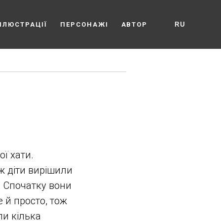
ІЛЮСТРАЦІЇ
ПЕРСОНАЖІ
АВТОР
RU
ї хати.
ж діти вирішили
ї. Спочатку вони
 й просто, тож
ли кілька