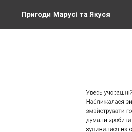
Пригоди Марусі та Якуся
Увесь учорашній
Наближалася зим
змайструвати год
думали зробити 
зупинилися на од