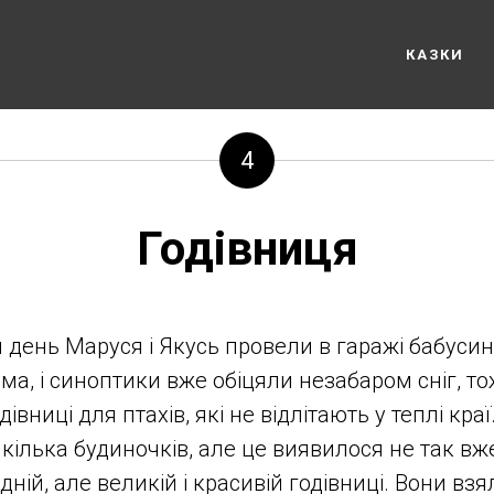
КАЗКИ
4
Годівниця
 день Маруся і Якусь провели в гаражі бабусино
а, і синоптики вже обіцяли незабаром сніг, то
івниці для птахів, які не відлітають у теплі кра
кілька будиночків, але це виявилося не так вже
ній, але великій і красивій годівниці. Вони взя