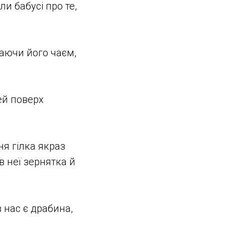
и бабусі про те,
иваючи його чаєм,
тей поверх
ня гілка якраз
в неї зернятка й
в нас є драбина,