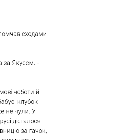
і помчав сходами
а за Якусем. -
мові чоботи й
бабусі клубок
е не чули. У
русі дісталося
івницю за гачок,