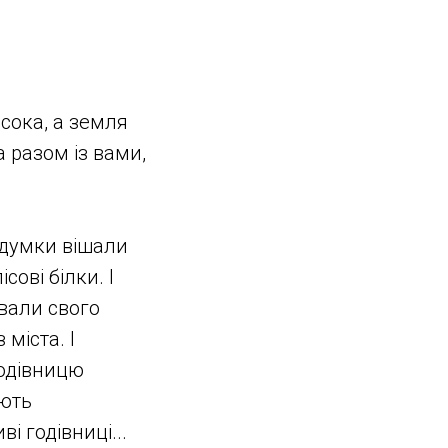
исока, а земля
 разом із вами,
одумки вішали
сові білки. І
ували свого
 міста. І
годівницю
ають
і годівниці...