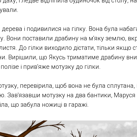
даху, і ледве відліпила будиночок від столу, н
ували.
о дерева і подивилися на гілку. Вона була наба
у. Вони поставили драбину на м'яку землю, вк
истя. До гілки виходило дістати, тільки якщо 
и. Вирішили, що Якусь триматиме драбину вни
полізе і прив'яже мотузку до гілки.
тузку, перевірила, щоб вона не була сплутана, 
. Зав'язавши мотузку на два бантики, Маруся
ла, що забула ножиці в гаражі.