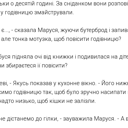
ки о десятій годині. За сніданком вони розповіл
чну годівницю змайстрували.
с є..., - сказала Маруся, жуючи бутерброд і зап
а, але тонка мотузка, щоб повісити годівницю?
буся підняла очі від книжки і подивилася на ді
ви збираєтеся її повісити?
еві, - Якусь показав у кухонне вікно. - Його ниж
ісимо годівницю так, щоб було зручно насипати 
надто низько, щоб кішки не залізли.
не дістанемо до гілки, - зауважила Маруся. - А 