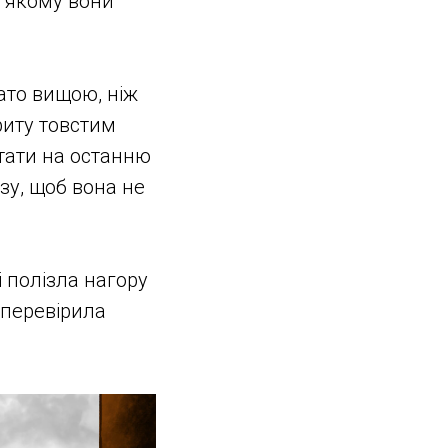
а якому вони
гато вищою, ніж
риту товстим
стати на останню
зу, щоб вона не
і полізла нагору
 перевірила