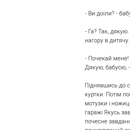
- Ви доїли? - ба
- Га? Так, дякую
нагору в дитячу.
- Почекай мене! 
Дякую, бабусю, -
Піднявшись до с
куртки. Потім по
мотузки і ножиці
гаражі Якусь зав
почесне завданн