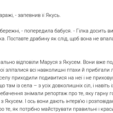
гаражі, - запевнив її Якусь.
обережні, - попередила бабуся. - Гілка досить в
а. Поставте драбину як слід, щоб вона не впала
нально відповіли Маруся з Якусем. Вони вже п
ої зліталися всі навколишні птахи й прибігали лі
о селу приходили подивитися на неї і не прихов
 там із села – з усіх довколишніх сіл, і навіть із
лебачення знімали репортаж про те, яку гарну 
з Якусем. І ось вони дають інтерв'ю і розповід
 те, як потрібно майструвати правильні і красив