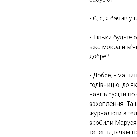
- Є, є, я бачив у 
- Тільки будьте 
вже мокра й м'як
добре?
- Добре, - маши
годівницю, до як
навіть сусіди п
захоплення. Та що
журналісти з те
зробили Маруся 
телеглядачам про