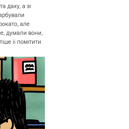
а даху, а зі
фарбували
рокато, але
е, думали вони,
іше її помітити.