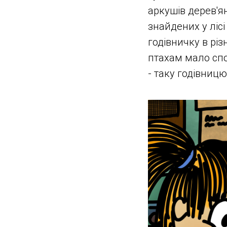
аркушів дерев'ян
знайдених у лісі
годівничку в рі
птахам мало спо
- таку годівниц